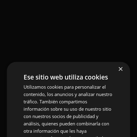
vaya a ser ininterrumpido o que esté libre de
error.
Tampoco se responsabiliza o garantiza que el
contenido o software al que pueda accederse a
través de este Sitio Web, esté libre de error o
cause un daño al sistema informático (software
×
y hardware) del Usuario. En ningún caso Eventos
Ese sitio web utiliza cookies
Especiales será responsable por las pérdidas,
Utilizamos cookies para personalizar el
daños o perjuicios de cualquier tipo que surjan
contenido, los anuncios y analizar nuestro
por el acceso, navegación y el uso del Sitio
tráfico. También compartimos
Web, incluyéndose, pero no limitándose, a los
información sobre su uso de nuestro sitio
con nuestros socios de publicidad y
ocasionados a los sistemas informáticos o los
análisis, quienes pueden combinarla con
provocados por la introducción de virus.
otra información que les haya