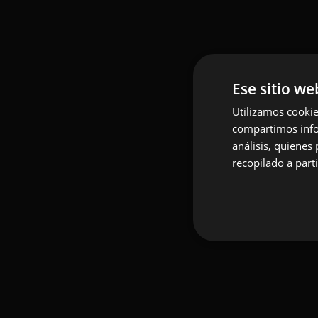
Ese sitio we
Utilizamos cookie
compartimos infor
análisis, quiene
recopilado a parti
Do you have an 
We turn it into re