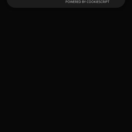
POWERED BY COOKIESCRIPT
Technical Capability and
Organization
We are Architects, Interior Designers, Project
Managers, Carpenters, Electricians, Painters…
Comprehensive Solutions
Using all our creativity, we will adapt 100% to
your needs. We have an excellent team of